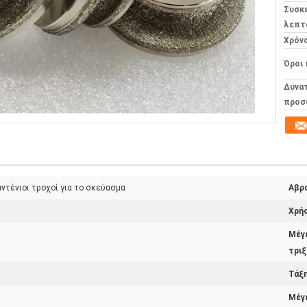
Συσκ
λεπτ
Χρόν
Όροι
Δυνα
προσ
ντένιοι τροχοί για το σκεύασμα
Αβρ
Χρήσ
Μέγ
τριξ
Τάξη
Μέγ