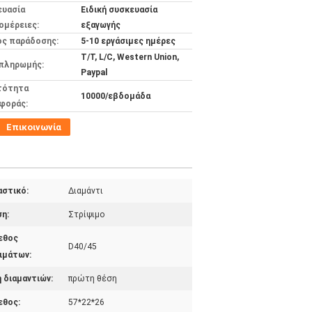
ευασία
Ειδική συσκευασία
ομέρειες:
εξαγωγής
ος παράδοσης:
5-10 εργάσιμες ημέρες
T/T, L/C, Western Union,
 πληρωμής:
Paypal
τότητα
10000/εβδομάδα
φοράς:
Επικοινωνία
αστικό:
Διαμάντι
η:
Στρίψιμο
εθος
D40/45
ιμάτων:
 διαμαντιών:
πρώτη θέση
εθος:
57*22*26