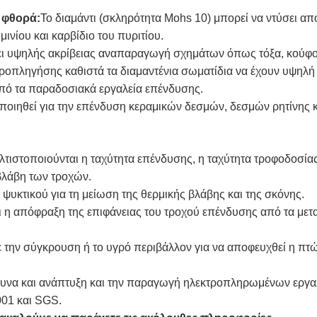
 φθορά:
Το διαμάντι (σκληρότητα Mohs 10) μπορεί να ντύσει α
ινίου και καρβίδιο του πυριτίου.
ει υψηλής ακρίβειας αναπαραγωγή σχημάτων όπως τόξα, κούφοι
τροπληγήσης καθιστά τα διαμαντένια σωματίδια να έχουν υψηλή
από τα παραδοσιακά εργαλεία επένδυσης.
ποιηθεί για την επένδυση κεραμικών δεσμών, δεσμών ρητίνης 
λτιστοποιούνται η ταχύτητα επένδυσης, η ταχύτητα τροφοδοσίας
βλάβη των τροχών.
 ψυκτικού για τη μείωση της θερμικής βλάβης και της σκόνης.
 η απόφραξη της επιφάνειας του τροχού επένδυσης από τα μετα
 την σύγκρουση ή το υγρό περιβάλλον για να αποφευχθεί η πτ
έρευνα και ανάπτυξη και την παραγωγή ηλεκτροπληρωμένων εργ
001 και SGS.