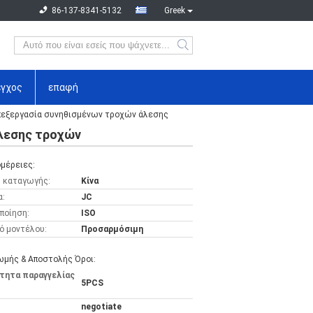
86-137-8341-5132
Greek
εγχος
επαφή
πεξεργασία συνηθισμένων τροχών άλεσης
λεσης τροχών
μέρειες:
 καταγωγής:
Κίνα
α:
JC
ποίηση:
ISO
ό μοντέλου:
Προσαρμόσιμη
μής & Αποστολής Όροι:
τητα παραγγελίας
5PCS
negotiate