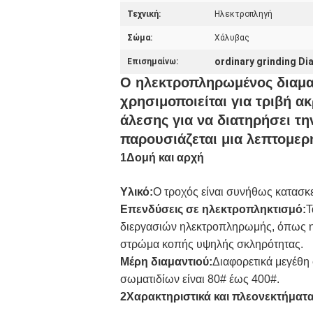
Τεχνική:
Ηλεκτροπληγή
Σώμα:
Χάλυβας
ordinary grinding D
Επισημαίνω:
Ο ηλεκτροπληρωμένος διαμαν
χρησιμοποιείται για τριβή α
άλεσης για να διατηρήσει τ
παρουσιάζεται μια λεπτομερ
1Δομή και αρχή
Υλικό:
Ο τροχός είναι συνήθως κατασκ
Επενδύσεις σε ηλεκτροπληκτισμό:
Τ
διεργασιών ηλεκτροπληρωμής, όπως η ε
στρώμα κοπής υψηλής σκληρότητας.
Μέρη διαμαντιού:
Διαφορετικά μεγέθη 
σωματιδίων είναι 80# έως 400#.
2Χαρακτηριστικά και πλεονεκτήματ