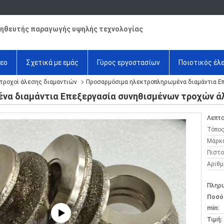
ηθευτής παραγωγής υψηλής τεχνολογίας
τεο
Σχετικά με εμάς
Γύρος εργοστασίων
Ποιοτικός έλ
τροχοί άλεσης διαμαντιών
Προσαρμόσιμα ηλεκτροπληρωμένα διαμάντια Ε
να διαμάντια Επεξεργασία συνηθισμένων τροχών ά
Λεπτο
Τόπος
Μάρκ
Πιστο
Αριθμ
Πληρω
Ποσό
min:
Τιμή: