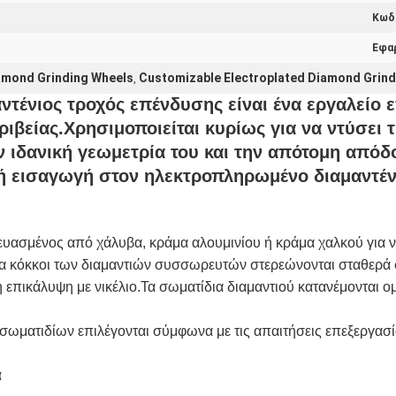
Κωδι
Εφα
iamond Grinding Wheels
Customizable Electroplated Diamond Grind
,
τένιος τροχός επένδυσης είναι ένα εργαλείο
κριβείας.Χρησιμοποιείται κυρίως για να ντύσει 
ην ιδανική γεωμετρία του και την απότομη απ
ή εισαγωγή στον ηλεκτροπληρωμένο διαμαντέν
ευασμένος από χάλυβα, κράμα αλουμινίου ή κράμα χαλκού για ν
α κόκκοι των διαμαντιών συσσωρευτών στερεώνονται σταθερά 
πικάλυψη με νικέλιο.Τα σωματίδια διαμαντιού κατανέμονται ο
σωματιδίων επιλέγονται σύμφωνα με τις απαιτήσεις επεξεργασί
α