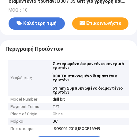
διαμαντένιο τρυπάνι D30 / 35 Grit για γρήγορη και
ακριβή κοπή
MOQ：10
Καλύτερη τιμή
Επικοινωνήστε
Περιγραφή Προϊόντων
Σιντερωμένο διαμαντένιο κεντρικό
τρυπάνι
,
D30 Συμπυκνωμένο διαμαντένιο
Υψηλό φως
τρυπάνι
,
51 mm Συμπυκνωμένο διαμαντένιο
τρυπάνι
Model Number
drill bit
Payment Terms
T/T
Place of Origin
China
Μάρκα
JC
Πιστοποίηση
ISO9001:2015,ISOCE16949