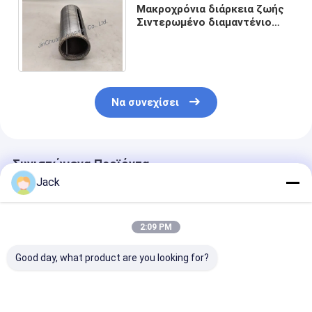
Μακροχρόνια διάρκεια ζωής
Σιντερωμένο διαμαντένιο
τρυπάνι D30 / 35 Grit για
γρήγορη και ακριβή κοπή
Να συνεχίσει
Συνιστώμενα Προϊόντα
Jack
2:09 PM
Good day, what product are you looking for?
Δίσκοι κοπής
1A1 Δίσκοι Κοπής
Διαμαντένιοι
διαμαντιών από
με Συμπαγή
τροχούς υψηλ