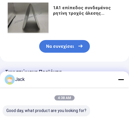
1A1 επίπεδος συνδεμένος
ρητίνη τροχός άλεσης
διαμαντιών τύπων για τον
τέμνοντα δίσκο D120
εργαλείων καρβιδίου
Να συνεχίσει
Συνιστώμενα Προϊόντα
Jack
4:38 AM
Good day, what product are you looking for?
Αυτοεξοντώσιμο
12A9 Ραχτίνη
Τροχός λείαν