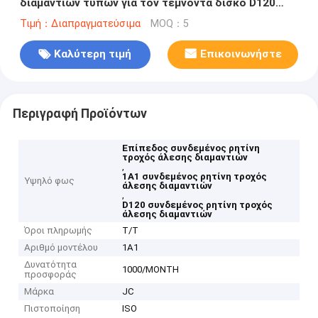
διαμαντιών τύπων για τον τέμνοντα δίσκο D120
εργαλείων καρβιδίου
Τιμή：Διαπραγματεύσιμα
MOQ：5
Καλύτερη τιμή
Επικοινωνήστε
Περιγραφή Προϊόντων
Επίπεδος συνδεμένος ρητίνη
τροχός άλεσης διαμαντιών
,
1A1 συνδεμένος ρητίνη τροχός
Υψηλό φως
άλεσης διαμαντιών
,
D120 συνδεμένος ρητίνη τροχός
άλεσης διαμαντιών
Όροι πληρωμής
T/T
Αριθμό μοντέλου
1A1
Δυνατότητα
1000/MONTH
προσφοράς
Μάρκα
JC
Πιστοποίηση
ISO