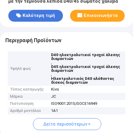
με την τέμνουσα λεπίδα D40/45 σώματος χάλυβα
Καλύτερη τιμή
Επικοινωνήστε
Περιγραφή Προϊόντων
D40 ηλεκτρολυτικοί τροχοί άλεσης
διαμαντιών
,
D45 ηλεκτρολυτικοί τροχοί άλεσης
Υψηλό φως
διαμαντιών
,
Ηλεκτρολυτικός D40 αλέθοντας
δίσκος διαμαντιών
Τόπος καταγωγής
Κίνα
Μάρκα
JC
Πιστοποίηση
ISO9001:2015,ISOCE16949
Αριθμό μοντέλου
1A1
Δείτε περισσότερων