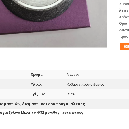
Συσκ
λεπτ
Χρόν
Όροι
Δυνα
προσ
Χρώμα:
Μαύρος
Υλικό:
Κυβικό νιτρίδιο βορίου
Τρίξιμο:
B126
διαμαντιών
διαμάντι και cbn τροχοί άλεσης
,
 για ξύλινο Mizer το 4/32 μέγεθος πέντε ίντσες