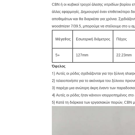
CBN ή οι κυβικοί τροχοί άλεσης νιτριδίων βορίου 
άλλες εφαρμογές. Δημιουργεί έναν επιθετικότερο 
αποθεμάτων και θα διαρκέσει για χρόνια. Σχεδιάζον
woodmizer 7/39.5, μπορούμε να στείλουμε στο u α
Μέγεθος
Εσωτερική διάμετρος
Πάχος
5»
127mm
22.23mm
Όφελος
1)
Αυτές οι ρόδες σχεδιάζονται για την ξύλινη sha
2)
τελειοποιήστε για το ακόνισμα του ξύλινου πριον
3)
παρέχει μια ανώτερη άκρη έναντι των παραδοσι
4)
Αυτές οι ρόδες ήταν κάνουν ισορροπημένος στο 
5)
Κατά τη διάρκεια των εργασιακών πειρών, CBN μα