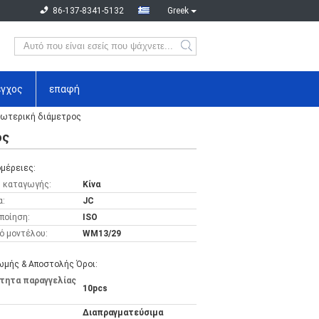
86-137-8341-5132
Greek
εγχος
επαφή
εσωτερική διάμετρος
ος
μέρειες:
 καταγωγής:
Κίνα
α:
JC
ποίηση:
ISO
ό μοντέλου:
WM13/29
μής & Αποστολής Όροι:
τητα παραγγελίας
10pcs
Διαπραγματεύσιμα