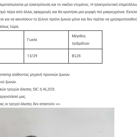
επιμεταλλώνεται με ηλεκτρόλυση και το νικέλιο ντυμένος. Η ηλεκτρολυτική επιμετ
δεσμό πέρα από άλλες εφαρμογές και θα κρατήσει μια μορφή πιό μακροχρόνια. Εκτε
ται για να ακονίσουν το ξύλινο πριόνι ζωνών μόνο και δεν πρέπει να χρησιμοποιηθούν
μέσως τώρα.
Μέγεθος
Γωνία
τριξιμάτων
13/29
B126
rpeneing αλέθοντας μηχανή πριονιών ζωνών.
ιού ζωνών.
ακών τροχών άλεσης SIC ή AL2O3.
εργοστάσιό μας.
ς οι τροχοί άλεσης δεν απαιτούν «».