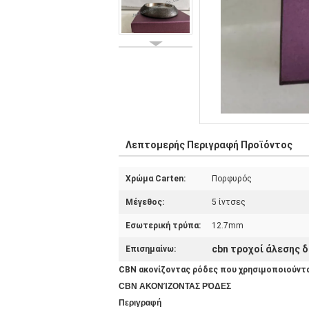
Λεπτομερής Περιγραφή Προϊόντος
Χρώμα Carten:
Πορφυρός
Μέγεθος:
5 ίντσες
Εσωτερική τρύπα:
12.7mm
cbn τροχοί άλεσης 
Επισημαίνω:
CBN ακονίζοντας ρόδες που χρησιμοποιούνται
CBN ΑΚΟΝΊΖΟΝΤΑΣ ΡΌΔΕΣ
Περιγραφή