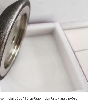
,
,
νων
cbn ρόδα 180 τρίξιμο
cbn λειαντικές ρόδες