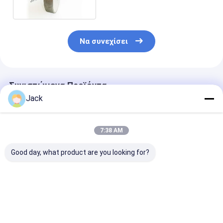
τρίξιμο χάλυβα B126
Να συνεχίσει
Συνιστώμενα Προϊόντα
Jack
7:38 AM
Good day, what product are you looking for?
Produkty z diamentu
Επεξεργασμένα
Ηλεκτροπληρ
galwanizowanego o
ηλεκτροπληρωμένα
τροχός άλεση
podwójnej
αλεξίσφαιρα για την
διαμαντιού,
ziarnistości
άλεση χυτοσιδήρου
διάμετρος 40
αριθμός ζαχα
Καλύτερη τιμή
Καλύτερη τιμή
Καλύτερη 
100/120