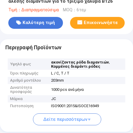
άλεσης διαμαντιών για το τρίξιμο χάλυβα B126
Τιμή：Διαπραγματεύσιμα
MOQ：6τεμ
Καλύτερη τιμή
Επικοινωνήστε
Περιγραφή Προϊόντων
,
ακονίζοντας ρόδα διαμαντιών
Υψηλό φως
Κομμένες διαμάντι ρόδες
Όροι πληρωμής
L / C, T / T
Αριθμό μοντέλου
203mm
Δυνατότητα
1000 pcs ανά μήνα
προσφοράς
Μάρκα
JC
Πιστοποίηση
ISO9001:2015&ISOCE16949
Δείτε περισσότερων