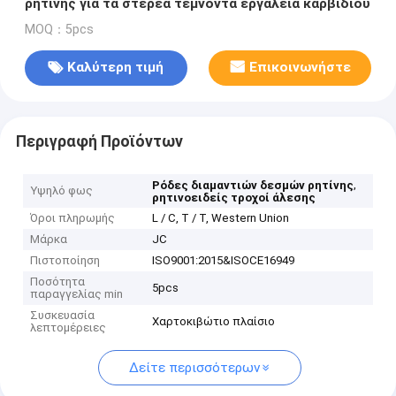
ρητίνης για τα στερεά τέμνοντα εργαλεία καρβιδίου
MOQ：5pcs
Καλύτερη τιμή
Επικοινωνήστε
Περιγραφή Προϊόντων
,
Ρόδες διαμαντιών δεσμών ρητίνης
Υψηλό φως
ρητινοειδείς τροχοί άλεσης
Όροι πληρωμής
L / C, T / T, Western Union
Μάρκα
JC
Πιστοποίηση
ISO9001:2015&ISOCE16949
Ποσότητα
5pcs
παραγγελίας min
Συσκευασία
Χαρτοκιβώτιο πλαίσιο
λεπτομέρειες
Δείτε περισσότερων